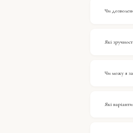
підключитис
Чи дозволен
працювати а
Готель Lido
Ми розуміє
Які зручності
всіх гостей
друзів.
Готель Lido
перебування
Чи можу я за
сніданок. 
будь ласка,
Хоча запити
все можливе
Які варіанти
заздалегідь
Готель Lido
можуть озн