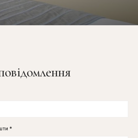
повідомлення
шти *