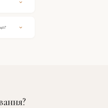
но до
фу та умов
 під час
ції?
даткової
ою поштою
івробітники
ити
вання?