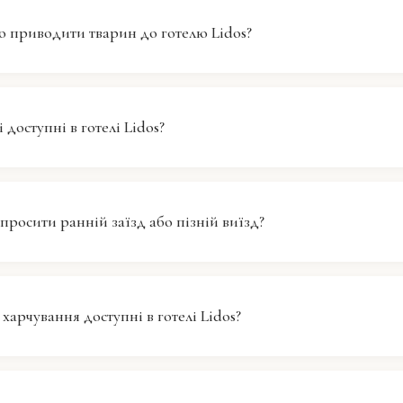
я до інтернету, щоб залишатися на зв'язку з родиною
о приводити тварин до готелю Lidos?
бо планувати свої заняття під час перебування.
s має сувору політику щодо тварин і не допускає їх на 
мо, що домашні улюбленці – це частина родини, але д
 доступні в готелі Lidos?
 просимо вас подбати про інші варіанти для ваших пу
s пропонує стандартні зручності для забезпечення ко
 всіх гостей. До них належать рецепція, безкоштовний
просити ранній заїзд або пізній виїзд?
Для отримання детальної інформації щодо конкретних 
 зверніться на рецепцію під час вашого візиту.
 на ранній заїзд та пізній виїзд залежать від наявност
, щоб їх задовольнити. Будь ласка, зв’яжіться з реце
 харчування доступні в готелі Lidos?
, щоб перевірити, чи можна виконати ваш запит.
s пропонує послуги сніданку, але для інших прийомів їж
айомитися з місцевими ресторанами. Наші співробітни