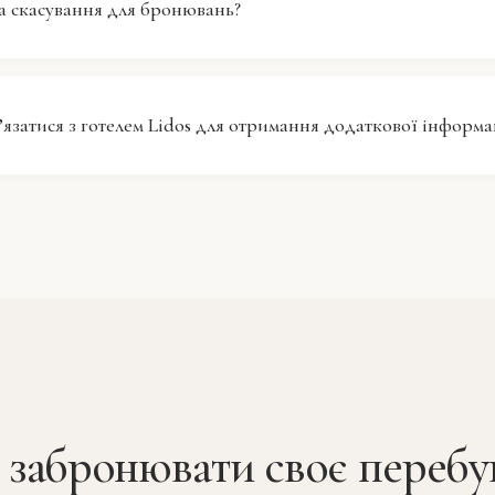
ка скасування для бронювань?
рекомендують вам місцеві ресторани та кафе відповід
нарних уподобань.
s має політику скасування, яка залежить від типу тари
. Рекомендуємо ознайомитися з конкретними умовами
’язатися з готелем Lidos для отримання додаткової інформа
 або звернутися до нашої рецепції для отримання до
зв’язатися з готелем Lidos телефоном або електронн
их запитів або додаткової інформації. Наші привітні сп
ові допомогти вам з вашими запитаннями та забезпеч
ребування.
і забронювати своє перебу