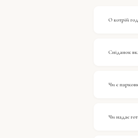
О котрій годи
Час заїзду 
11:00. Якщо
Сніданок вк
прогулятис
ваша кімна
Сніданок до
початку ваш
Чи є парковк
детальної і
перебуванн
На жаль, у 
ознайомити
Чи надає гот
транспорту
Так, у готе