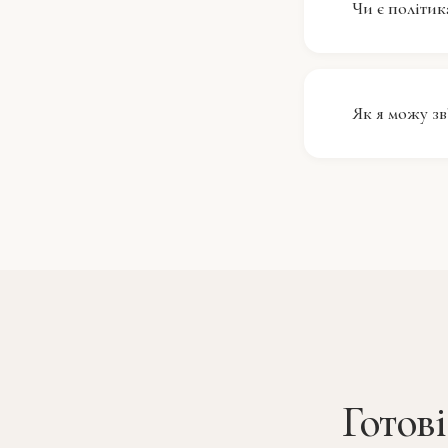
Чи є політи
радістю по
ваших кулі
Готель Lido
бронювання
Як я можу зв
бронювання
інформації.
Ви можете 
для будь-як
завжди гот
приємне пе
Готов