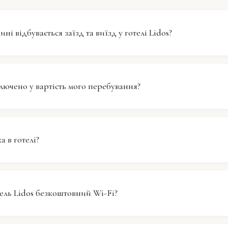
ні відбувається заїзд та виїзд у готелі Lidos?
в готелі Lidos починається о 14:00, а виїзд необхідно з
 ви прибули раніше за час заїзду, ми рекомендуємо ва
лючено у вартість мого перебування?
я околицями або насолодитися зручностями нашого го
та стане готовою.
ступний у готелі Lidos, де ви знайдете різноманітні ст
ого дня. Будь ласка, зверніться на рецепцію для отр
а в готелі?
нформації про години сніданку та доступні страви під
я.
готелі Lidos немає парковки для гостей. Ми рекоменд
ся з найближчими парковками або варіантами громад
ель Lidos безкоштовний Wi-Fi?
, щоб зробити ваше перебування більш зручним.
лі Lidos є безкоштовний Wi-Fi на всій території. Гості м