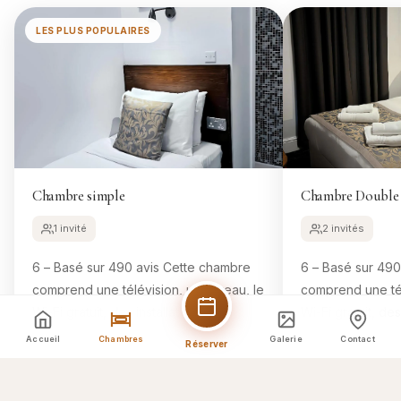
LES PLUS POPULAIRES
Chambre simple
Chambre Double
1 invité
2 invités
6 – Basé sur 490 avis Cette chambre
6 – Basé sur 490 avis Cett
comprend une télévision, un bureau, le
comprend une tél
Wi-Fi gratuit, des installations pour
Wi-Fi gratuit, des
préparer du thé et du café, ainsi
préparer du thé e
Accueil
Chambres
Galerie
Contact
Réserver
qu'une salle de bains...
qu'une salle de b
Réserver cette chambre
Réser